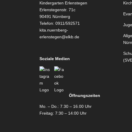
Kindergarten Erlenstegen
Kirc
Erlenstegenstr. 71c
Evan
90491 Nürnberg
Telefon: 0911/592571
Juge
kita.nuernberg-
Allg
erlenstegen@elkb.de
Nürn
Schu
Soziale Medien
(SVE
Öffnungsz
eiten
Mo. – Do.: 7.30 – 16.00 Uhr
Freitag: 7:30 – 14:00 Uhr