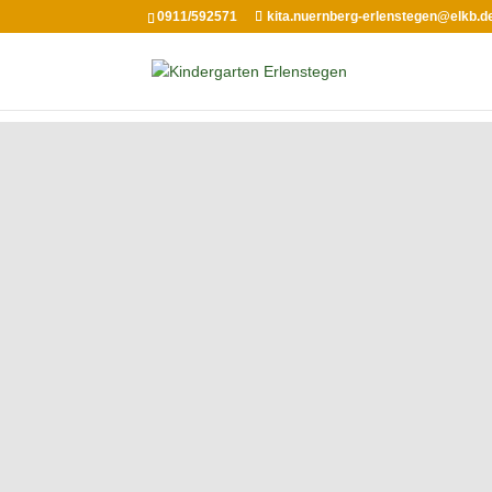
0911/592571
kita.nuernberg-erlenstegen@elkb.d